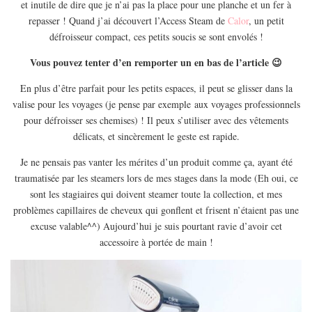
et inutile de dire que je n’ai pas la place pour une planche et un fer à
EUROPE
repasser ! Quand j’ai découvert l’Access Steam de
Calor
, un petit
ESPAGNE
défroisseur compact, ces petits soucis se sont envolés !
FRANCE
Vous pouvez tenter d’en remporter un en bas de l’article 😉
GRÈCE
En plus d’être parfait pour les petits espaces, il peut se glisser dans la
HONGRIE
valise pour les voyages (je pense par exemple aux voyages professionnels
ITALIE
pour défroisser ses chemises) ! Il peux s’utiliser avec des vêtements
délicats, et sincèrement le geste est rapide.
PAYS BAS
Je ne pensais pas vanter les mérites d’un produit comme ça, ayant été
RÉPUBLIQUE TCHÈQUE
traumatisée par les steamers lors de mes stages dans la mode (Eh oui, ce
OCÉANIE
sont les stagiaires qui doivent steamer toute la collection, et mes
AUSTRALIE
problèmes capillaires de cheveux qui gonflent et frisent n’étaient pas une
excuse valable^^) Aujourd’hui je suis pourtant ravie d’avoir cet
ARTICLES PRATIQUES
accessoire à portée de main !
YOGA
MON PROGRAMME DE YOGA EN LIGNE
AUTRES CATÉGORIES