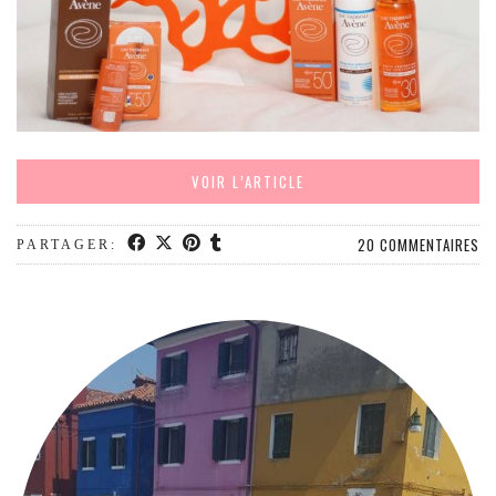
MODE
BEAUTÉ
DIVERSES BOX
DIY
LIFESTYLE
ME CONTACTER
VOIR L’ARTICLE
A PROPOS
20 COMMENTAIRES
PARTAGER:
PARUTIONS ET PARTENARIATS