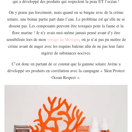
qui a développé des produits qui respectent la peau ET l’océan !
EUROPE
On y pense pas forcément, mais quand on se baigne avec de la crème
ESPAGNE
solaire, une bonne partie part dans l’eau. Le problème est qu’elle ne se
FRANCE
dissout pas. Les composants peuvent être toxiques pour la faune et la
GRÈCE
flore marine ! Je n’y avais moi-même jamais pensé avant d’y être
sensibilisée lors de mon
voyage au Mexique
, où je n’ai pas pu mettre de
HONGRIE
crème avant de nager avec les requins baleine afin de ne pas leur faire
ITALIE
ingérer de substances nocives.
PAYS BAS
C’est donc en partant de ce constat que la gamme solaire Avène a
RÉPUBLIQUE TCHÈQUE
développé ses produits en corrélation avec la campagne « Skin Protect
Ocean Respect ».
OCÉANIE
AUSTRALIE
ARTICLES PRATIQUES
YOGA
MON PROGRAMME DE YOGA EN LIGNE
AUTRES CATÉGORIES