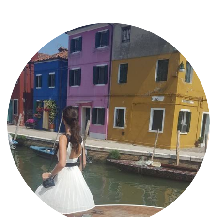
MODE
BEAUTÉ
DIVERSES BOX
DIY
LIFESTYLE
ME CONTACTER
A PROPOS
PARUTIONS ET PARTENARIATS