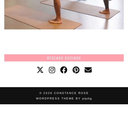
RÉSEAUX SOCIAUX
© 2026
CONSTANCE ROSE
WORDPRESS THEME BY
pipdig