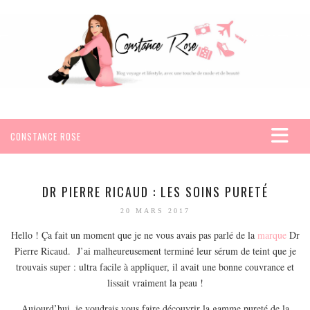
CONSTANCE ROSE
ACCUEIL
VOYAGES
DR PIERRE RICAUD : LES SOINS PURETÉ
AFRIQUE
20 MARS 2017
EGYPTE
Hello ! Ça fait un moment que je ne vous avais pas parlé de la
marque
Dr
Pierre Ricaud. J’ai malheureusement terminé leur sérum de teint que je
SEYCHELLES
trouvais super : ultra facile à appliquer, il avait une bonne couvrance et
AMÉRIQUE
lissait vraiment la peau !
MEXIQUE
Aujourd’hui, je voudrais vous faire découvrir la gamme pureté de la