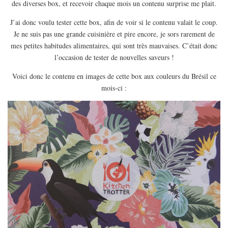
des diverses box, et recevoir chaque mois un contenu surprise me plait.
EUROPE
ESPAGNE
J’ai donc voulu tester cette box, afin de voir si le contenu valait le coup.
Je ne suis pas une grande cuisinière et pire encore, je sors rarement de
FRANCE
mes petites habitudes alimentaires, qui sont très mauvaises. C’était donc
GRÈCE
l’occasion de tester de nouvelles saveurs !
HONGRIE
Voici donc le contenu en images de cette box aux couleurs du Brésil ce
ITALIE
mois-ci :
PAYS BAS
RÉPUBLIQUE TCHÈQUE
OCÉANIE
AUSTRALIE
ARTICLES PRATIQUES
YOGA
MON PROGRAMME DE YOGA EN LIGNE
AUTRES CATÉGORIES