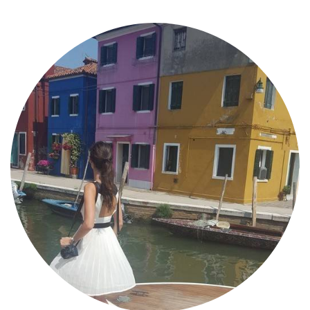
MODE
BEAUTÉ
DIVERSES BOX
DIY
LIFESTYLE
ME CONTACTER
A PROPOS
PARUTIONS ET PARTENARIATS