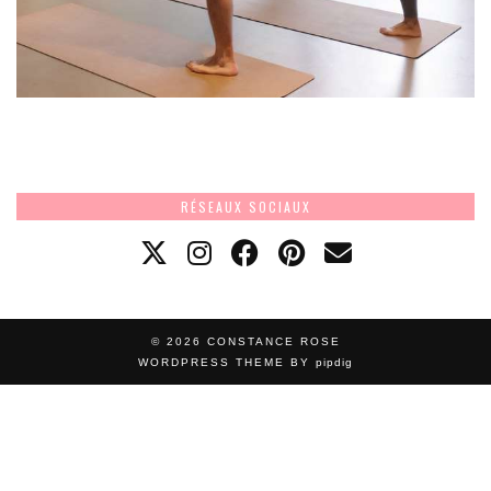
RÉSEAUX SOCIAUX
© 2026
CONSTANCE ROSE
WORDPRESS THEME BY
pipdig