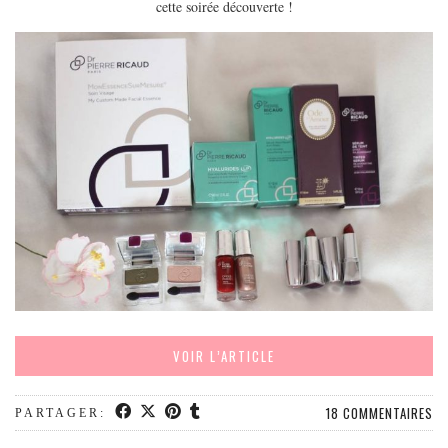
cette soirée découverte !
EUROPE
ESPAGNE
FRANCE
GRÈCE
HONGRIE
ITALIE
PAYS BAS
RÉPUBLIQUE TCHÈQUE
OCÉANIE
AUSTRALIE
ARTICLES PRATIQUES
VOIR L’ARTICLE
YOGA
MON PROGRAMME DE YOGA EN LIGNE
18 COMMENTAIRES
PARTAGER:
AUTRES CATÉGORIES