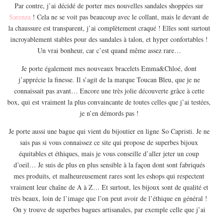
EUROPE
Par contre, j’ai décidé de porter mes nouvelles sandales shoppées sur
Sarenza
! Cela ne se voit pas beaucoup avec le collant, mais le devant de
ESPAGNE
la chaussure est transparent, j’ai complètement craqué ! Elles sont surtout
FRANCE
incroyablement stables pour des sandales à talon, et hyper confortables !
Un vrai bonheur, car c’est quand même assez rare…
GRÈCE
HONGRIE
Je porte également mes nouveaux bracelets Emma&Chloé, dont
j’apprécie la finesse. Il s’agit de la marque Toucan Bleu, que je ne
ITALIE
connaissait pas avant… Encore une très jolie découverte grâce à cette
PAYS BAS
box, qui est vraiment la plus convaincante de toutes celles que j’ai testées,
je n’en démords pas !
RÉPUBLIQUE TCHÈQUE
OCÉANIE
Je porte aussi une bague qui vient du bijoutier en ligne So Capristi. Je ne
sais pas si vous connaissez ce site qui propose de superbes bijoux
AUSTRALIE
équitables et éthiques, mais je vous conseille d’aller jeter un coup
ARTICLES PRATIQUES
d’oeil… Je suis de plus en plus sensible à la façon dont sont fabriqués
YOGA
mes produits, et malheureusement rares sont les eshops qui respectent
vraiment leur chaîne de A à Z… Et surtout, les bijoux sont de qualité et
MON PROGRAMME DE YOGA EN LIGNE
très beaux, loin de l’image que l’on peut avoir de l’éthique en général !
AUTRES CATÉGORIES
On y trouve de superbes bagues artisanales, par exemple celle que j’ai