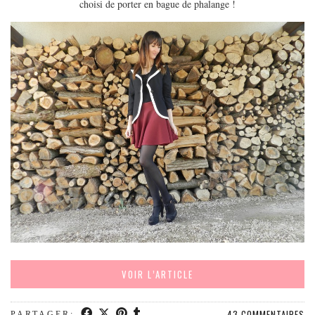
MODE
choisi de porter en bague de phalange !
BEAUTÉ
DIVERSES BOX
DIY
LIFESTYLE
ME CONTACTER
A PROPOS
PARUTIONS ET PARTENARIATS
VOIR L’ARTICLE
43 COMMENTAIRES
PARTAGER: