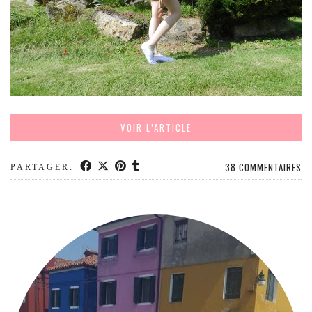
MODE
BEAUTÉ
DIVERSES BOX
DIY
LIFESTYLE
ME CONTACTER
VOIR L’ARTICLE
A PROPOS
PARUTIONS ET PARTENARIATS
38 COMMENTAIRES
PARTAGER: