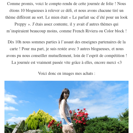
EUROPE
Comme promis, voici le compte-rendu de cette journée de folie ! Nous
étions 10 blogueuses à relever ce défi, et nous avons chacune tiré un
ESPAGNE
thème différent au sort. Le mien était « Le parfait sac d’été pour un look
FRANCE
Preppy ». J’étais assez contente, il y avait d’autres thèmes qui
m’inspiraient beaucoup moins, comme French Riviera ou Color block !
GRÈCE
HONGRIE
Dès 10h nous sommes parties à l’assaut des enseignes partenaires de la
carte ! Pour ma part, je suis restée avec 3 autres blogueuses, et nous
ITALIE
avons pu nous conseiller mutuellement, loin de l’esprit de compétition !
PAYS BAS
La journée est vraiment passée vite grâce à elles, encore merci <3
RÉPUBLIQUE TCHÈQUE
Voici donc en images mes achats :
OCÉANIE
AUSTRALIE
ARTICLES PRATIQUES
YOGA
MON PROGRAMME DE YOGA EN LIGNE
AUTRES CATÉGORIES