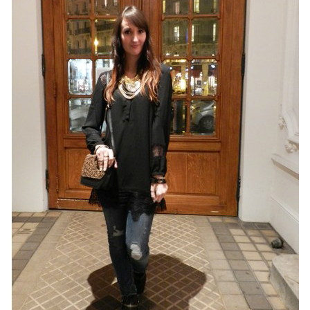
MODE
BEAUTÉ
DIVERSES BOX
DIY
LIFESTYLE
ME CONTACTER
A PROPOS
PARUTIONS ET PARTENARIATS