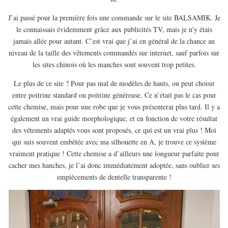
EUROPE
J’ai passé pour la première fois une commande sur le site BALSAMIK. Je
ESPAGNE
le connaissais évidemment grâce aux publicités TV, mais je n’y étais
FRANCE
jamais allée pour autant. C’est vrai que j’ai en général de la chance au
niveau de la taille des vêtements commandés sur internet, sauf parfois sur
GRÈCE
les sites chinois où les manches sont souvent trop petites.
HONGRIE
Le plus de ce site ? Pour pas mal de modèles de hauts, on peut choisir
ITALIE
entre poitrine standard ou poitrine généreuse. Ce n’était pas le cas pour
PAYS BAS
cette chemise, mais pour une robe que je vous présenterai plus tard. Il y a
également un vrai guide morphologique, et en fonction de votre résultat
RÉPUBLIQUE TCHÈQUE
des vêtements adaptés vous sont proposés, ce qui est un vrai plus ! Moi
OCÉANIE
qui suis souvent embêtée avec ma silhouette en A, je trouve ce système
AUSTRALIE
vraiment pratique ! Cette chemise a d’ailleurs une longueur parfaite pour
cacher mes hanches, je l’ai donc immédiatement adoptée, sans oublier ses
ARTICLES PRATIQUES
empiècements de dentelle transparente !
YOGA
MON PROGRAMME DE YOGA EN LIGNE
AUTRES CATÉGORIES