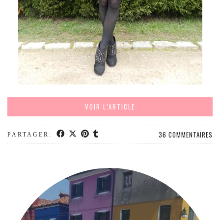
MODE
BEAUTÉ
DIVERSES BOX
DIY
LIFESTYLE
ME CONTACTER
A PROPOS
VOIR L’ARTICLE
PARUTIONS ET PARTENARIATS
36 COMMENTAIRES
PARTAGER: