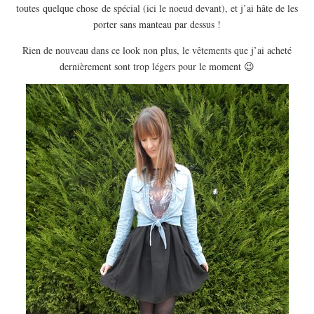
EUROPE
toutes quelque chose de spécial (ici le noeud devant), et j’ai hâte de les
porter sans manteau par dessus !
ESPAGNE
Rien de nouveau dans ce look non plus, le vêtements que j’ai acheté
FRANCE
dernièrement sont trop légers pour le moment 😉
GRÈCE
HONGRIE
ITALIE
PAYS BAS
RÉPUBLIQUE TCHÈQUE
OCÉANIE
AUSTRALIE
ARTICLES PRATIQUES
YOGA
MON PROGRAMME DE YOGA EN LIGNE
AUTRES CATÉGORIES