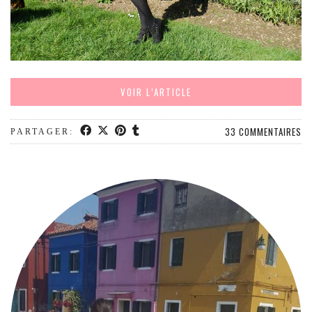
MODE
BEAUTÉ
DIVERSES BOX
DIY
VOIR L’ARTICLE
LIFESTYLE
ME CONTACTER
33 COMMENTAIRES
PARTAGER:
A PROPOS
PARUTIONS ET PARTENARIATS