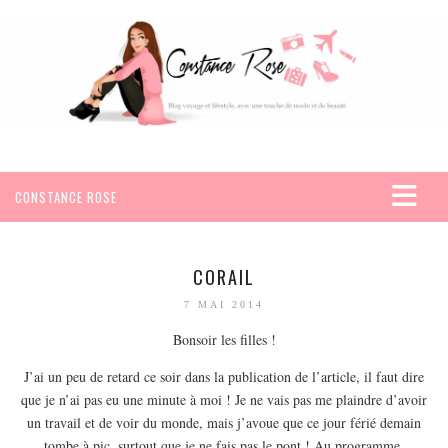
CONSTANCE ROSE
ACCUEIL
VOYAGES
CORAIL
AFRIQUE
7 MAI 2014
EGYPTE
Bonsoir les filles !
SEYCHELLES
J’ai un peu de retard ce soir dans la publication de l’article, il faut dire
AMÉRIQUE
que je n’ai pas eu une minute à moi ! Je ne vais pas me plaindre d’avoir
un travail et de voir du monde, mais j’avoue que ce jour férié demain
MEXIQUE
tombe à pic, surtout que je ne fais pas le pont ! Au programme,