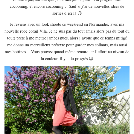
EUROPE
cocooning, et encore cocooning… Sauf si j’ai de nouvelles idées de
ESPAGNE
sorties d’ici là 😉
FRANCE
Je reviens avec un look shooté ce week-end en Normandie, avec ma
nouvelle robe corail Vila. Je ne suis pas du tout (mais alors pas du tout du
GRÈCE
tout) prête à me mettre jambes nues, alors j’avoue que ce temps mitigé
HONGRIE
me donne un merveilleux prétexte pour garder mes collants, mais aussi
ITALIE
mes bottines… Vous pouvez quand même remarquer l’effort au niveau de
la couleur, il y a du progrès 😉
PAYS BAS
RÉPUBLIQUE TCHÈQUE
OCÉANIE
AUSTRALIE
ARTICLES PRATIQUES
YOGA
MON PROGRAMME DE YOGA EN LIGNE
AUTRES CATÉGORIES