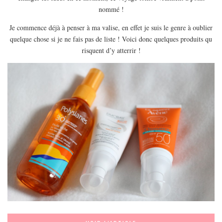
EUROPE
nommé !
ESPAGNE
Je commence déjà à penser à ma valise, en effet je suis le genre à oublier
FRANCE
quelque chose si je ne fais pas de liste ! Voici donc quelques produits qu
risquent d’y atterrir !
GRÈCE
HONGRIE
ITALIE
PAYS BAS
RÉPUBLIQUE TCHÈQUE
OCÉANIE
AUSTRALIE
ARTICLES PRATIQUES
YOGA
MON PROGRAMME DE YOGA EN LIGNE
AUTRES CATÉGORIES