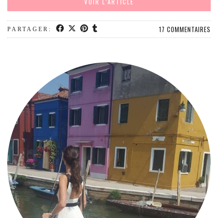
VOIR L’ARTICLE
MODE
BEAUTÉ
17 COMMENTAIRES
PARTAGER:
DIVERSES BOX
DIY
LIFESTYLE
ME CONTACTER
A PROPOS
PARUTIONS ET PARTENARIATS