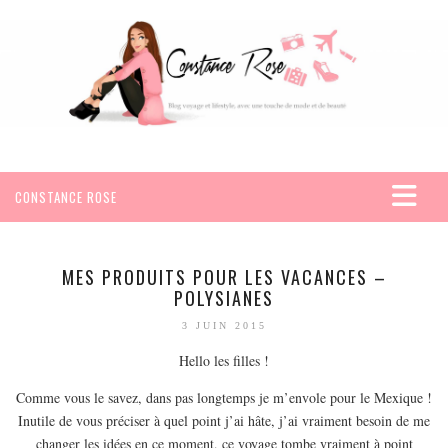
CONSTANCE ROSE
ACCUEIL
VOYAGES
MES PRODUITS POUR LES VACANCES –
POLYSIANES
AFRIQUE
3 JUIN 2015
EGYPTE
Hello les filles !
SEYCHELLES
AMÉRIQUE
Comme vous le savez, dans pas longtemps je m’envole pour le Mexique !
Inutile de vous préciser à quel point j’ai hâte, j’ai vraiment besoin de me
MEXIQUE
changer les idées en ce moment, ce voyage tombe vraiment à point