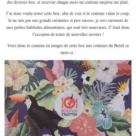
des diverses box, et recevoir chaque mois un contenu surprise me plait.
EUROPE
ESPAGNE
J’ai donc voulu tester cette box, afin de voir si le contenu valait le coup.
Je ne suis pas une grande cuisinière et pire encore, je sors rarement de
FRANCE
mes petites habitudes alimentaires, qui sont très mauvaises. C’était donc
GRÈCE
l’occasion de tester de nouvelles saveurs !
HONGRIE
Voici donc le contenu en images de cette box aux couleurs du Brésil ce
ITALIE
mois-ci :
PAYS BAS
RÉPUBLIQUE TCHÈQUE
OCÉANIE
AUSTRALIE
ARTICLES PRATIQUES
YOGA
MON PROGRAMME DE YOGA EN LIGNE
AUTRES CATÉGORIES