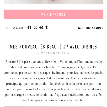
MODE
BEAUTÉ
VOIR L’ARTICLE
DIVERSES BOX
DIY
14 COMMENTAIRES
PARTAGER:
LIFESTYLE
ME CONTACTER
MES NOUVEAUTÉS BEAUTÉ #7 AVEC QIRINES
A PROPOS
4 DÉCEMBRE 2016
PARUTIONS ET PARTENARIATS
Bonsoir ! J’espère que vous allez bien ! Voici aujourd’hui une nouvelle
édition de mes nouveautés beauté. Commençons par Qirines. J’ai
commencé par tester leurs masques hydratants pour les mains et les pieds,
à enfiler comme des gants et des chaussettes. J’aime beaucoup ce
principe, qui permet au produit de pénétrer dans la peau sans partir au
premier pas. J’ai surtout aimé celui pour les pieds. Petite astuce donnée
par la marque : mettre le produit au frigo avant utilisation pour un effet
fraîcheur après une longue journée de marche !