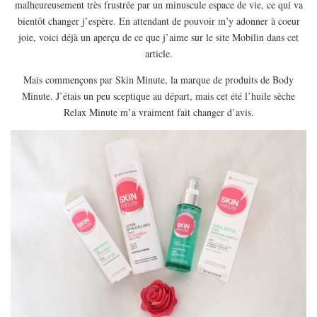
malheureusement très frustrée par un minuscule espace de vie, ce qui va
EUROPE
bientôt changer j’espère. En attendant de pouvoir m’y adonner à coeur
ESPAGNE
joie, voici déjà un aperçu de ce que j’aime sur le site Mobilin dans cet
FRANCE
article.
GRÈCE
Mais commençons par Skin Minute, la marque de produits de Body
Minute. J’étais un peu sceptique au départ, mais cet été l’huile sèche
HONGRIE
Relax Minute m’a vraiment fait changer d’avis.
ITALIE
PAYS BAS
RÉPUBLIQUE TCHÈQUE
OCÉANIE
AUSTRALIE
ARTICLES PRATIQUES
YOGA
MON PROGRAMME DE YOGA EN LIGNE
AUTRES CATÉGORIES