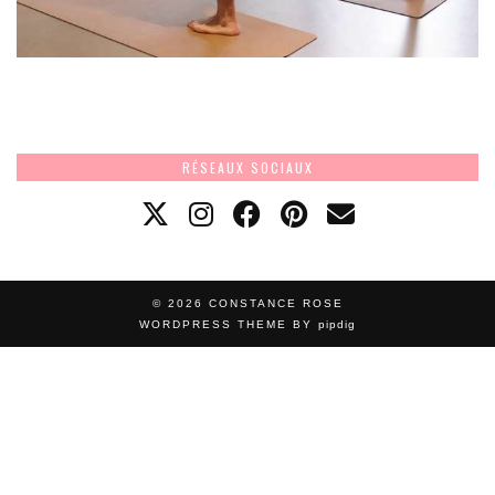
RÉSEAUX SOCIAUX
© 2026
CONSTANCE ROSE
WORDPRESS THEME BY
pipdig