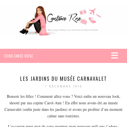
CONSTANCE ROSE
ACCUEIL
VOYAGES
LES JARDINS DU MUSÉE CARNAVALET
AFRIQUE
7 DÉCEMBRE 2016
EGYPTE
Bonsoir les filles ! Comment allez-vous ? Voici enfin un nouveau look,
shooté par ma copine Carol-Ann ! En effet nous avons été au musée
SEYCHELLES
Carnavalet (enfin juste dans les jardins) et avons pu profiter d’un moment
AMÉRIQUE
calme sans touristes.
MEXIQUE
L’occasion pour moi de vous montrer mon nouveau pull que j’adore :