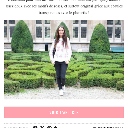
EUROPE
assez doux avec ses motifs de roses, et surtout original grâce aux épaules
ESPAGNE
transparentes avec le plumetis !
FRANCE
GRÈCE
HONGRIE
ITALIE
PAYS BAS
RÉPUBLIQUE TCHÈQUE
OCÉANIE
AUSTRALIE
ARTICLES PRATIQUES
YOGA
MON PROGRAMME DE YOGA EN LIGNE
VOIR L’ARTICLE
AUTRES CATÉGORIES