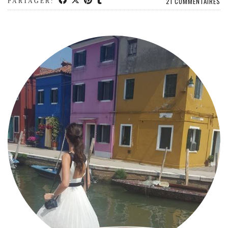
21 COMMENTAIRES
PARTAGER:
MODE
BEAUTÉ
DIVERSES BOX
DIY
LIFESTYLE
ME CONTACTER
A PROPOS
PARUTIONS ET PARTENARIATS