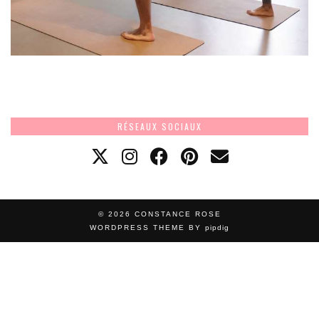
RÉSEAUX SOCIAUX
© 2026
CONSTANCE ROSE
WORDPRESS THEME BY
pipdig