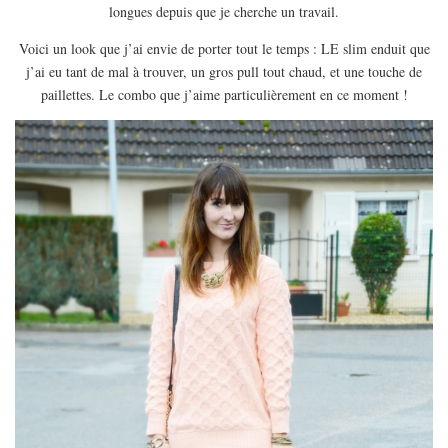
EUROPE
longues depuis que je cherche un travail.
ESPAGNE
Voici un look que j’ai envie de porter tout le temps : LE slim enduit que
j’ai eu tant de mal à trouver, un gros pull tout chaud, et une touche de
FRANCE
paillettes. Le combo que j’aime particulièrement en ce moment !
GRÈCE
HONGRIE
ITALIE
PAYS BAS
RÉPUBLIQUE TCHÈQUE
OCÉANIE
AUSTRALIE
ARTICLES PRATIQUES
YOGA
MON PROGRAMME DE YOGA EN LIGNE
AUTRES CATÉGORIES