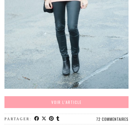
MODE
BEAUTÉ
DIVERSES BOX
DIY
LIFESTYLE
ME CONTACTER
A PROPOS
PARUTIONS ET PARTENARIATS
VOIR L’ARTICLE
72 COMMENTAIRES
PARTAGER: