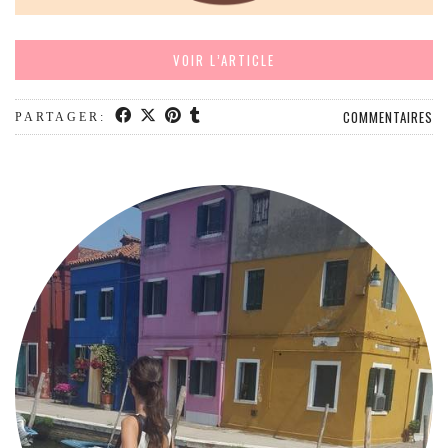
MODE
BEAUTÉ
VOIR L’ARTICLE
DIVERSES BOX
DIY
COMMENTAIRES
PARTAGER:
LIFESTYLE
ME CONTACTER
A PROPOS
PARUTIONS ET PARTENARIATS