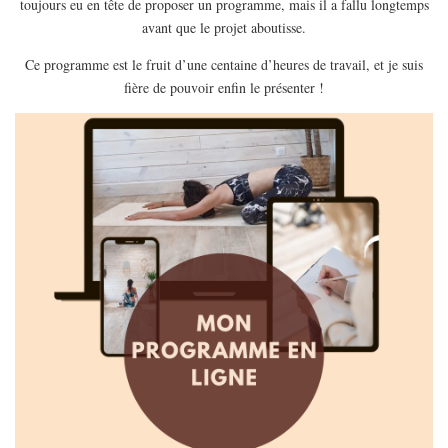
toujours eu en tête de proposer un programme, mais il a fallu longtemps
EUROPE
avant que le projet aboutisse.
ESPAGNE
Ce programme est le fruit d’une centaine d’heures de travail, et je suis
FRANCE
fière de pouvoir enfin le présenter !
GRÈCE
HONGRIE
ITALIE
PAYS BAS
RÉPUBLIQUE TCHÈQUE
OCÉANIE
AUSTRALIE
ARTICLES PRATIQUES
YOGA
MON PROGRAMME DE YOGA EN LIGNE
AUTRES CATÉGORIES