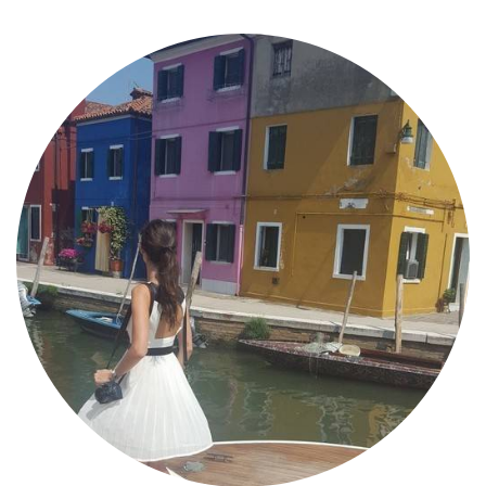
MODE
BEAUTÉ
DIVERSES BOX
DIY
LIFESTYLE
ME CONTACTER
A PROPOS
PARUTIONS ET PARTENARIATS