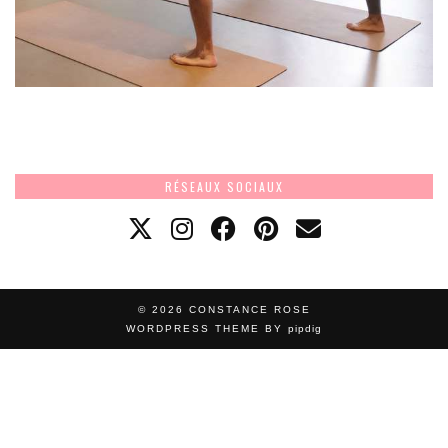
RÉSEAUX SOCIAUX
© 2026
CONSTANCE ROSE
WORDPRESS THEME BY
pipdig