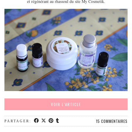
et régénérant au rhassoul du site My Cosmetik.
EUROPE
ESPAGNE
FRANCE
GRÈCE
HONGRIE
ITALIE
PAYS BAS
RÉPUBLIQUE TCHÈQUE
OCÉANIE
AUSTRALIE
ARTICLES PRATIQUES
VOIR L’ARTICLE
YOGA
MON PROGRAMME DE YOGA EN LIGNE
15 COMMENTAIRES
PARTAGER:
AUTRES CATÉGORIES