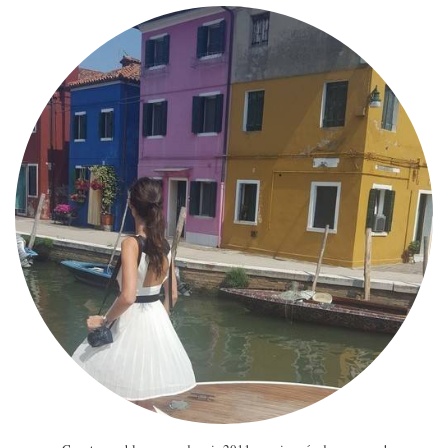
MODE
BEAUTÉ
DIVERSES BOX
DIY
LIFESTYLE
ME CONTACTER
A PROPOS
PARUTIONS ET PARTENARIATS