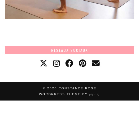
RÉSEAUX SOCIAUX
© 2026
CONSTANCE ROSE
WORDPRESS THEME BY
pipdig