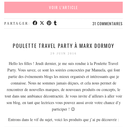
MODE
VOIR L’ARTICLE
BEAUTÉ
DIVERSES BOX
31 COMMENTAIRES
PARTAGER:
DIY
LIFESTYLE
POULETTE TRAVEL PARTY À MARX DORMOY
ME CONTACTER
29 JUIN 2016
A PROPOS
Hello les filles ! Jeudi dernier, je me suis rendue à la Poulette Travel
PARUTIONS ET PARTENARIATS
Party. Vous savez, ce sont les soirées concoctées par Manuela, qui font
partie des événements blogs les mieux organisés et intéressants que je
connaisse. Nous ne sommes jamais déçues, et cela nous permet de
rencontrer de nouvelles marques, de nouveaux produits ou concepts, le
tout dans une ambiance décontractée. Je vous invite d’ailleurs à aller voir
son blog, en tant que lectrices vous pouvez aussi avoir votre chance d’y
participer ! 😉
Entrons dans le vif du sujet, voici les produits que j’ai pu découvrir :