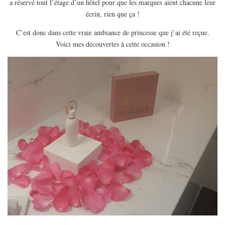
a réservé tout l’étage d’un hôtel pour que les marques aient chacune leur
EUROPE
écrin, rien que ça !
ESPAGNE
C’est donc dans cette vraie ambiance de princesse que j’ai été reçue.
FRANCE
Voici mes découvertes à cette occasion !
GRÈCE
HONGRIE
ITALIE
PAYS BAS
RÉPUBLIQUE TCHÈQUE
OCÉANIE
AUSTRALIE
ARTICLES PRATIQUES
YOGA
MON PROGRAMME DE YOGA EN LIGNE
AUTRES CATÉGORIES