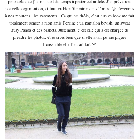
pour cela que j’ai mis tant de temps à poster cet article. J’ai prévu une
EUROPE
nouvelle organisation, et tout va bientôt rentrer dans l’ordre 😉 Revenons
ESPAGNE
à nos moutons : les vêtements. Ce qui est drôle, c’est que ce look me fait
totalement penser à mon amie Perrine : un pantalon boyish, un sweat
FRANCE
Busy Panda et des baskets. Justement, c’est elle qui s’est chargée de
GRÈCE
prendre les photos, et je crois bien que si elle avait pu me piquer
HONGRIE
l’ensemble elle l’aurait fait ^^
ITALIE
PAYS BAS
RÉPUBLIQUE TCHÈQUE
OCÉANIE
AUSTRALIE
ARTICLES PRATIQUES
YOGA
MON PROGRAMME DE YOGA EN LIGNE
AUTRES CATÉGORIES