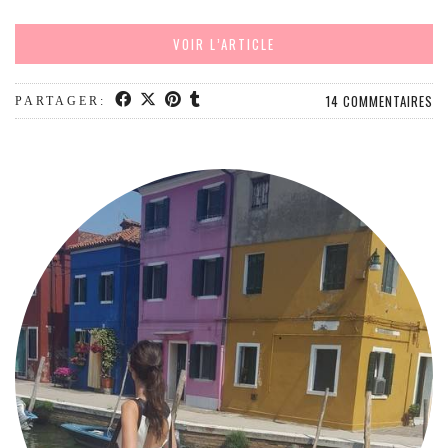
MODE
BEAUTÉ
VOIR L’ARTICLE
DIVERSES BOX
14 COMMENTAIRES
DIY
PARTAGER:
LIFESTYLE
ME CONTACTER
A PROPOS
PARUTIONS ET PARTENARIATS