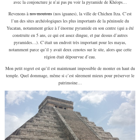
avec la conjoncture je n’ai pas pu voir la pyramide de Khéops…
EUROPE
ESPAGNE
Revenons à
nos moutons
(nos iguanes), la ville de Chichen Itza. C’est
l’un des sites archéologiques les plus importants de la péninsule du
FRANCE
Yucatan, notamment grâce à l’énorme pyramide en son centre (qui a été
GRÈCE
construite en 5 ans, ce qui est assez dingue, et par dessus d’autres
pyramides…). C’était un endroit très important pour les mayas,
HONGRIE
notamment parce qu’il y avait deux cenotes sur le site, alors que cette
ITALIE
région était dépourvue d’eau.
PAYS BAS
Mon petit regret est qu’il est maintenant impossible de monter en haut du
RÉPUBLIQUE TCHÈQUE
temple. Quel dommage, même si c’est sûrement mieux pour préserver le
patrimoine…
OCÉANIE
AUSTRALIE
ARTICLES PRATIQUES
YOGA
MON PROGRAMME DE YOGA EN LIGNE
AUTRES CATÉGORIES