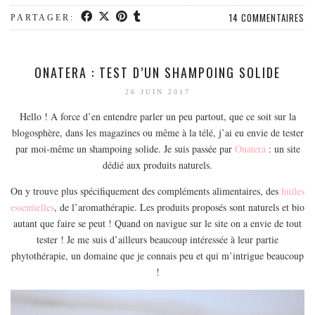
MODE
14 COMMENTAIRES
PARTAGER:
BEAUTÉ
DIVERSES BOX
ONATERA : TEST D’UN SHAMPOING SOLIDE
DIY
LIFESTYLE
26 JUIN 2017
ME CONTACTER
Hello ! A force d’en entendre parler un peu partout, que ce soit sur la
blogosphère, dans les magazines ou même à la télé, j’ai eu envie de tester
A PROPOS
par moi-même un shampoing solide. Je suis passée par
Onatera
: un site
PARUTIONS ET PARTENARIATS
dédié aux produits naturels.
On y trouve plus spécifiquement des compléments alimentaires, des
huiles
essentielles
, de l’aromathérapie. Les produits proposés sont naturels et bio
autant que faire se peut ! Quand on navigue sur le site on a envie de tout
tester ! Je me suis d’ailleurs beaucoup intéressée à leur partie
phytothérapie, un domaine que je connais peu et qui m’intrigue beaucoup
!