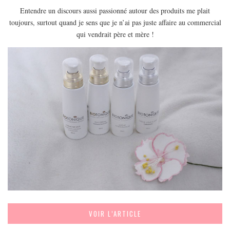
EUROPE
Entendre un discours aussi passionné autour des produits me plait
ESPAGNE
toujours, surtout quand je sens que je n’ai pas juste affaire au commercial
qui vendrait père et mère !
FRANCE
GRÈCE
HONGRIE
ITALIE
PAYS BAS
RÉPUBLIQUE TCHÈQUE
OCÉANIE
AUSTRALIE
ARTICLES PRATIQUES
YOGA
MON PROGRAMME DE YOGA EN LIGNE
VOIR L’ARTICLE
AUTRES CATÉGORIES