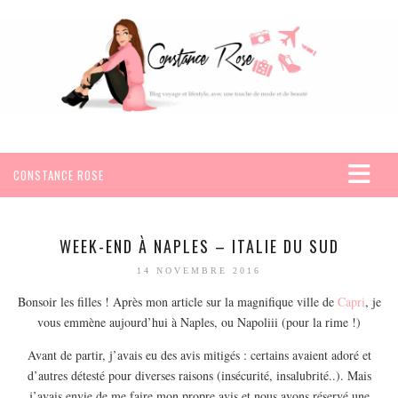
CONSTANCE ROSE
ACCUEIL
VOYAGES
WEEK-END À NAPLES – ITALIE DU SUD
AFRIQUE
14 NOVEMBRE 2016
EGYPTE
Bonsoir les filles ! Après mon article sur la magnifique ville de
Capri
, je
vous emmène aujourd’hui à Naples, ou Napoliii (pour la rime !)
SEYCHELLES
AMÉRIQUE
Avant de partir, j’avais eu des avis mitigés : certains avaient adoré et
d’autres détesté pour diverses raisons (insécurité, insalubrité..). Mais
MEXIQUE
j’avais envie de me faire mon propre avis et nous avons réservé une