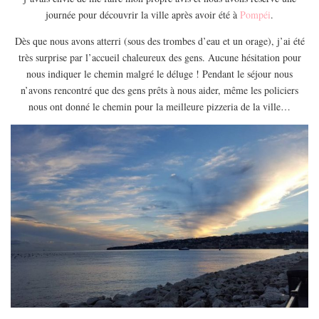
EUROPE
journée pour découvrir la ville après avoir été à
Pompéi
.
ESPAGNE
Dès que nous avons atterri (sous des trombes d’eau et un orage), j’ai été
FRANCE
très surprise par l’accueil chaleureux des gens. Aucune hésitation pour
nous indiquer le chemin malgré le déluge ! Pendant le séjour nous
GRÈCE
n’avons rencontré que des gens prêts à nous aider, même les policiers
HONGRIE
nous ont donné le chemin pour la meilleure pizzeria de la ville…
ITALIE
PAYS BAS
RÉPUBLIQUE TCHÈQUE
OCÉANIE
AUSTRALIE
ARTICLES PRATIQUES
YOGA
MON PROGRAMME DE YOGA EN LIGNE
AUTRES CATÉGORIES