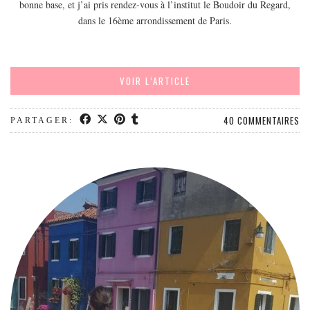
bonne base, et j’ai pris rendez-vous à l’institut le Boudoir du Regard,
EUROPE
dans le 16ème arrondissement de Paris.
ESPAGNE
FRANCE
GRÈCE
VOIR L’ARTICLE
HONGRIE
ITALIE
40 COMMENTAIRES
PARTAGER:
PAYS BAS
RÉPUBLIQUE TCHÈQUE
OCÉANIE
AUSTRALIE
ARTICLES PRATIQUES
YOGA
MON PROGRAMME DE YOGA EN LIGNE
AUTRES CATÉGORIES