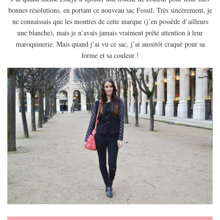
EUROPE
bonnes résolutions, en portant ce nouveau sac Fossil. Très sincèrement, je
ESPAGNE
ne connaissais que les montres de cette marque (j’en possède d’ailleurs
une blanche), mais je n’avais jamais vraiment prêté attention à leur
FRANCE
maroquinerie. Mais quand j’ai vu ce sac, j’ai aussitôt craqué pour sa
GRÈCE
forme et sa couleur !
HONGRIE
ITALIE
PAYS BAS
RÉPUBLIQUE TCHÈQUE
OCÉANIE
AUSTRALIE
ARTICLES PRATIQUES
YOGA
MON PROGRAMME DE YOGA EN LIGNE
AUTRES CATÉGORIES