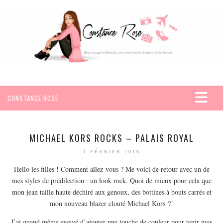
CONSTANCE ROSE
ACCUEIL
VOYAGES
MICHAEL KORS ROCKS – PALAIS ROYAL
AFRIQUE
1 FÉVRIER 2016
EGYPTE
Hello les filles ! Comment allez-vous ? Me voici de retour avec un de
mes styles de prédilection : un look rock. Quoi de mieux pour cela que
SEYCHELLES
mon jean taille haute déchiré aux genoux, des bottines à bouts carrés et
AMÉRIQUE
mon nouveau blazer clouté Michael Kors ?!
MEXIQUE
J’ai quand même essayé d’ajouter une touche de couleur pour tenir mes