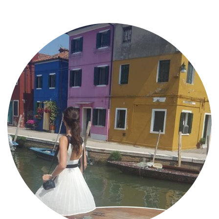
MODE
BEAUTÉ
DIVERSES BOX
DIY
LIFESTYLE
ME CONTACTER
A PROPOS
PARUTIONS ET PARTENARIATS