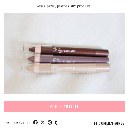
EUROPE
Assez parlé, passons aux produits !
ESPAGNE
FRANCE
GRÈCE
HONGRIE
ITALIE
PAYS BAS
RÉPUBLIQUE TCHÈQUE
OCÉANIE
AUSTRALIE
ARTICLES PRATIQUES
YOGA
VOIR L’ARTICLE
MON PROGRAMME DE YOGA EN LIGNE
AUTRES CATÉGORIES
14 COMMENTAIRES
PARTAGER: