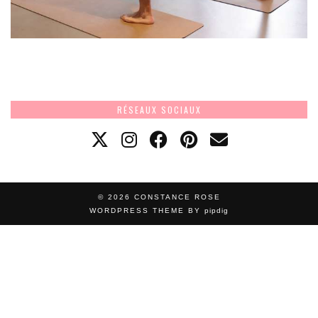
RÉSEAUX SOCIAUX
© 2026
CONSTANCE ROSE
WORDPRESS THEME BY
pipdig