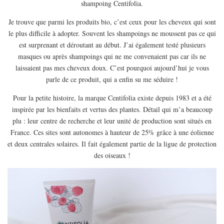
shampoing Centifolia.
EUROPE
ESPAGNE
Je trouve que parmi les produits bio, c’est ceux pour les cheveux qui sont
le plus difficile à adopter. Souvent les shampoings ne moussent pas ce qui
FRANCE
est surprenant et déroutant au début. J’ai également testé plusieurs
GRÈCE
masques ou après shampoings qui ne me convenaient pas car ils ne
laissaient pas mes cheveux doux. C’est pourquoi aujourd’hui je vous
HONGRIE
parle de ce produit, qui a enfin su me séduire !
ITALIE
Pour la petite histoire, la marque Centifolia existe depuis 1983 et a été
PAYS BAS
inspirée par les bienfaits et vertus des plantes. Détail qui m’a beaucoup
RÉPUBLIQUE TCHÈQUE
plu : leur centre de recherche et leur unité de production sont situés en
France. Ces sites sont autonomes à hauteur de 25% grâce à une éolienne
OCÉANIE
et deux centrales solaires. Il fait également partie de la ligue de protection
AUSTRALIE
des oiseaux !
ARTICLES PRATIQUES
YOGA
MON PROGRAMME DE YOGA EN LIGNE
AUTRES CATÉGORIES