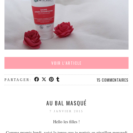
MODE
BEAUTÉ
DIVERSES BOX
DIY
LIFESTYLE
ME CONTACTER
A PROPOS
VOIR L’ARTICLE
PARUTIONS ET PARTENARIATS
15 COMMENTAIRES
PARTAGER:
AU BAL MASQUÉ
7 JANVIER 2015
Hello les filles !
Comme promis lundi, voici la tenue que je portais au réveillon mercredi