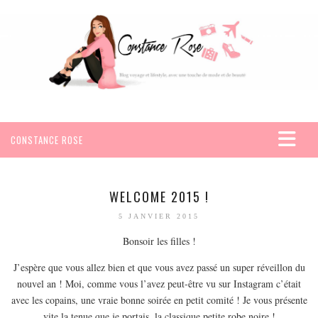
CONSTANCE ROSE
ACCUEIL
VOYAGES
WELCOME 2015 !
AFRIQUE
5 JANVIER 2015
EGYPTE
Bonsoir les filles !
SEYCHELLES
J’espère que vous allez bien et que vous avez passé un super réveillon du
AMÉRIQUE
nouvel an ! Moi, comme vous l’avez peut-être vu sur Instagram c’était
avec les copains, une vraie bonne soirée en petit comité ! Je vous présente
MEXIQUE
vite la tenue que je portais, la classique petite robe noire !