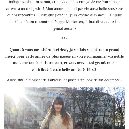
MODE
indispensable et rassurant, et me donne le courage de me battre pour
arriver à mon objectif ! Mon année n’aurait pas été aussi belle sans vous
BEAUTÉ
et nos rencontres ! Ceux que j’oublie, je m’excuse d’avance! (Et puis
DIVERSES BOX
finir l’année en rencontrant Viggo Mortensen, il faut dire que ce fut
génial aussi !)
DIY
LIFESTYLE
***
ME CONTACTER
Quant à vous mes chères lectrices, je voulais vous dire un grand
merci pour cette année de plus passée en votre compagnie, vos petits
A PROPOS
mots me touchent beaucoup, et vous avez aussi grandement
PARUTIONS ET PARTENARIATS
contribué à cette belle année 2014 <3
Allez, fini le moment de faiblesse, et place à un look de fin décembre !