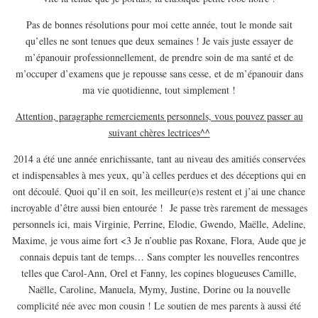
EUROPE
Pas de bonnes résolutions pour moi cette année, tout le monde sait
ESPAGNE
qu’elles ne sont tenues que deux semaines ! Je vais juste essayer de
FRANCE
m’épanouir professionnellement, de prendre soin de ma santé et de
m’occuper d’examens que je repousse sans cesse, et de m’épanouir dans
GRÈCE
ma vie quotidienne, tout simplement !
HONGRIE
Attention, paragraphe remerciements personnels, vous pouvez passer au
ITALIE
suivant chères lectrices^^
PAYS BAS
2014 a été une année enrichissante, tant au niveau des amitiés conservées
RÉPUBLIQUE TCHÈQUE
et indispensables à mes yeux, qu’à celles perdues et des déceptions qui en
OCÉANIE
ont découlé. Quoi qu’il en soit, les meilleur(e)s restent et j’ai une chance
incroyable d’être aussi bien entourée ! Je passe très rarement de messages
AUSTRALIE
personnels ici, mais Virginie, Perrine, Elodie, Gwendo, Maëlle, Adeline,
ARTICLES PRATIQUES
Maxime, je vous aime fort <3 Je n’oublie pas Roxane, Flora, Aude que je
YOGA
connais depuis tant de temps… Sans compter les nouvelles rencontres
telles que Carol-Ann, Orel et Fanny, les copines blogueuses Camille,
MON PROGRAMME DE YOGA EN LIGNE
Naëlle, Caroline, Manuela, Mymy, Justine, Dorine ou la nouvelle
AUTRES CATÉGORIES
complicité née avec mon cousin ! Le soutien de mes parents à aussi été