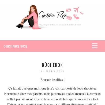
CONSTANCE ROSE
ACCUEIL
VOYAGES
BÛCHERON
AFRIQUE
11 MARS 2015
EGYPTE
Bonsoir les filles !
SEYCHELLES
Ça faisait quelques mois que je n’avais pas posté de look shooté en
AMÉRIQUE
Normandie chez mes parents, mais je trouvais que ce manteau à carreaux
collait parfaitement avec le fameux tas de bois que vous avez vu tout
MEXIQUE
l’hiver, et qui comme vous le voyez a d’ailleurs fortement diminué !