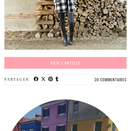
MODE
BEAUTÉ
DIVERSES BOX
DIY
LIFESTYLE
ME CONTACTER
A PROPOS
VOIR L’ARTICLE
PARUTIONS ET PARTENARIATS
30 COMMENTAIRES
PARTAGER: