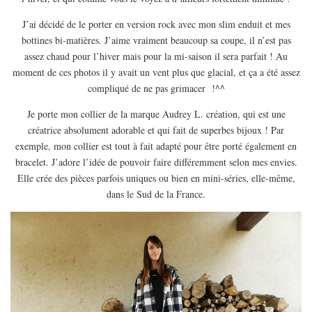
EUROPE
J’ai décidé de le porter en version rock avec mon slim enduit et mes
ESPAGNE
bottines bi-matières. J’aime vraiment beaucoup sa coupe, il n’est pas
FRANCE
assez chaud pour l’hiver mais pour la mi-saison il sera parfait ! Au
moment de ces photos il y avait un vent plus que glacial, et ça a été assez
GRÈCE
compliqué de ne pas grimacer !^^
HONGRIE
Je porte mon collier de la marque Audrey L. création, qui est une
ITALIE
créatrice absolument adorable et qui fait de superbes bijoux ! Par
PAYS BAS
exemple, mon collier est tout à fait adapté pour être porté également en
bracelet. J’adore l’idée de pouvoir faire différemment selon mes envies.
RÉPUBLIQUE TCHÈQUE
Elle crée des pièces parfois uniques ou bien en mini-séries, elle-même,
OCÉANIE
dans le Sud de la France.
AUSTRALIE
ARTICLES PRATIQUES
YOGA
MON PROGRAMME DE YOGA EN LIGNE
AUTRES CATÉGORIES