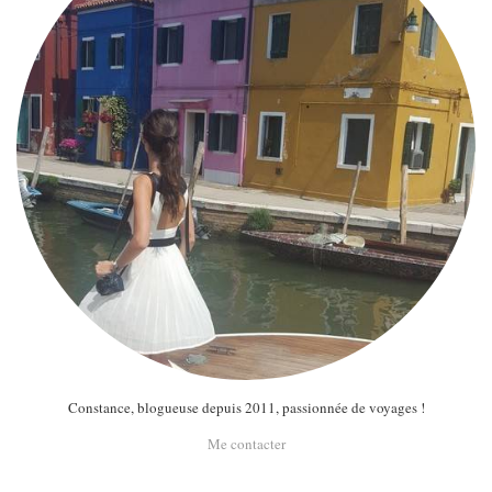
MODE
BEAUTÉ
DIVERSES BOX
DIY
LIFESTYLE
ME CONTACTER
A PROPOS
PARUTIONS ET PARTENARIATS
Constance, blogueuse depuis 2011, passionnée de voyages !
Me contacter