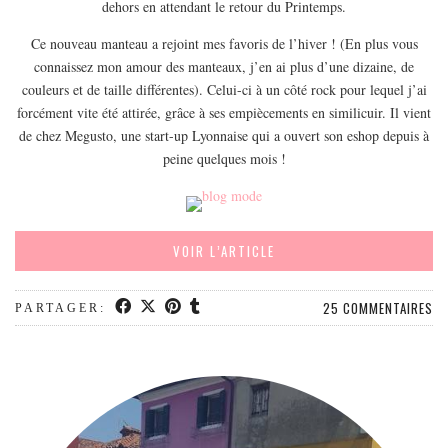
dehors en attendant le retour du Printemps.
EUROPE
ESPAGNE
Ce nouveau manteau a rejoint mes favoris de l’hiver ! (En plus vous
connaissez mon amour des manteaux, j’en ai plus d’une dizaine, de
FRANCE
couleurs et de taille différentes). Celui-ci à un côté rock pour lequel j’ai
GRÈCE
forcément vite été attirée, grâce à ses empiècements en similicuir. Il vient
de chez Megusto, une start-up Lyonnaise qui a ouvert son eshop depuis à
HONGRIE
peine quelques mois !
ITALIE
PAYS BAS
RÉPUBLIQUE TCHÈQUE
VOIR L’ARTICLE
OCÉANIE
AUSTRALIE
25 COMMENTAIRES
PARTAGER:
ARTICLES PRATIQUES
YOGA
MON PROGRAMME DE YOGA EN LIGNE
AUTRES CATÉGORIES