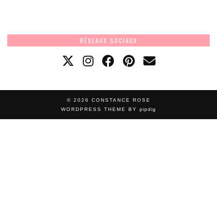
RÉSEAUX SOCIAUX
© 2026
CONSTANCE ROSE
WORDPRESS THEME BY
pipdig