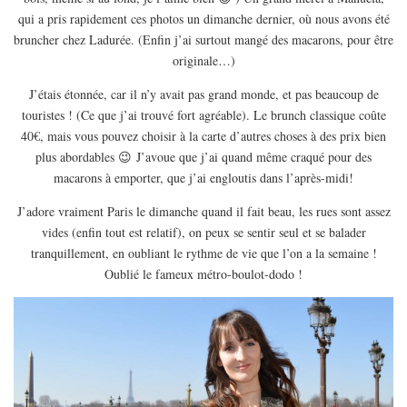
EUROPE
qui a pris rapidement ces photos un dimanche dernier, où nous avons été
ESPAGNE
bruncher chez Ladurée. (Enfin j’ai surtout mangé des macarons, pour être
originale…)
FRANCE
J’étais étonnée, car il n’y avait pas grand monde, et pas beaucoup de
GRÈCE
touristes ! (Ce que j’ai trouvé fort agréable). Le brunch classique coûte
HONGRIE
40€, mais vous pouvez choisir à la carte d’autres choses à des prix bien
ITALIE
plus abordables 😉 J’avoue que j’ai quand même craqué pour des
macarons à emporter, que j’ai engloutis dans l’après-midi!
PAYS BAS
J’adore vraiment Paris le dimanche quand il fait beau, les rues sont assez
RÉPUBLIQUE TCHÈQUE
vides (enfin tout est relatif), on peux se sentir seul et se balader
OCÉANIE
tranquillement, en oubliant le rythme de vie que l’on a la semaine !
AUSTRALIE
Oublié le fameux métro-boulot-dodo !
ARTICLES PRATIQUES
YOGA
MON PROGRAMME DE YOGA EN LIGNE
AUTRES CATÉGORIES