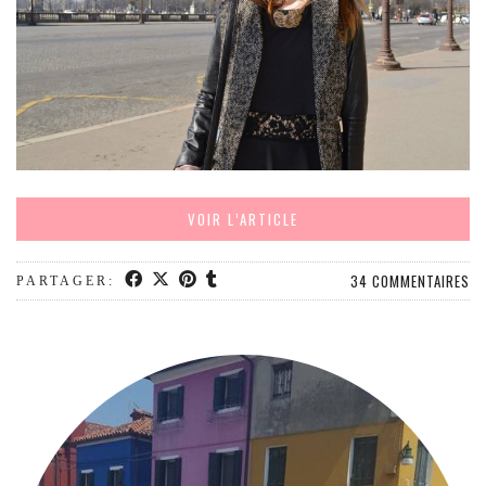
MODE
BEAUTÉ
DIVERSES BOX
DIY
LIFESTYLE
ME CONTACTER
A PROPOS
VOIR L’ARTICLE
PARUTIONS ET PARTENARIATS
34 COMMENTAIRES
PARTAGER: