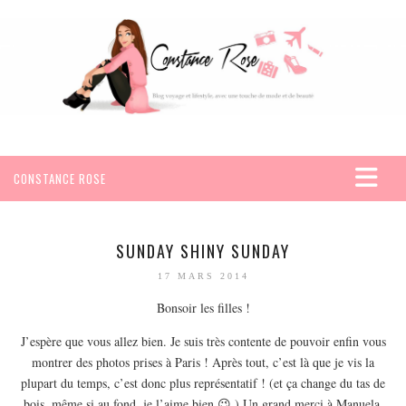
CONSTANCE ROSE
ACCUEIL
VOYAGES
SUNDAY SHINY SUNDAY
AFRIQUE
17 MARS 2014
EGYPTE
Bonsoir les filles !
SEYCHELLES
J’espère que vous allez bien. Je suis très contente de pouvoir enfin vous
AMÉRIQUE
montrer des photos prises à Paris ! Après tout, c’est là que je vis la
plupart du temps, c’est donc plus représentatif ! (et ça change du tas de
MEXIQUE
bois, même si au fond, je l’aime bien 😉 ) Un grand merci à Manuela,