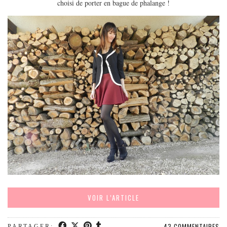
MODE
choisi de porter en bague de phalange !
BEAUTÉ
DIVERSES BOX
DIY
LIFESTYLE
ME CONTACTER
A PROPOS
PARUTIONS ET PARTENARIATS
VOIR L’ARTICLE
43 COMMENTAIRES
PARTAGER: