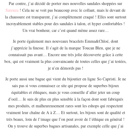
EUROPE
Par contre, j’ai décidé de porter mes nouvelles sandales shoppées sur
Sarenza
! Cela ne se voit pas beaucoup avec le collant, mais le devant de
ESPAGNE
la chaussure est transparent, j’ai complètement craqué ! Elles sont surtout
FRANCE
incroyablement stables pour des sandales à talon, et hyper confortables !
Un vrai bonheur, car c’est quand même assez rare…
GRÈCE
HONGRIE
Je porte également mes nouveaux bracelets Emma&Chloé, dont
j’apprécie la finesse. Il s’agit de la marque Toucan Bleu, que je ne
ITALIE
connaissait pas avant… Encore une très jolie découverte grâce à cette
PAYS BAS
box, qui est vraiment la plus convaincante de toutes celles que j’ai testées,
je n’en démords pas !
RÉPUBLIQUE TCHÈQUE
OCÉANIE
Je porte aussi une bague qui vient du bijoutier en ligne So Capristi. Je ne
sais pas si vous connaissez ce site qui propose de superbes bijoux
AUSTRALIE
équitables et éthiques, mais je vous conseille d’aller jeter un coup
ARTICLES PRATIQUES
d’oeil… Je suis de plus en plus sensible à la façon dont sont fabriqués
YOGA
mes produits, et malheureusement rares sont les eshops qui respectent
vraiment leur chaîne de A à Z… Et surtout, les bijoux sont de qualité et
MON PROGRAMME DE YOGA EN LIGNE
très beaux, loin de l’image que l’on peut avoir de l’éthique en général !
AUTRES CATÉGORIES
On y trouve de superbes bagues artisanales, par exemple celle que j’ai