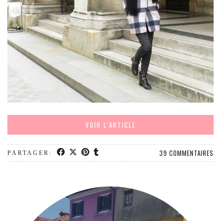
MODE
BEAUTÉ
DIVERSES BOX
DIY
LIFESTYLE
ME CONTACTER
A PROPOS
PARUTIONS ET PARTENARIATS
VOIR L’ARTICLE
39 COMMENTAIRES
PARTAGER: