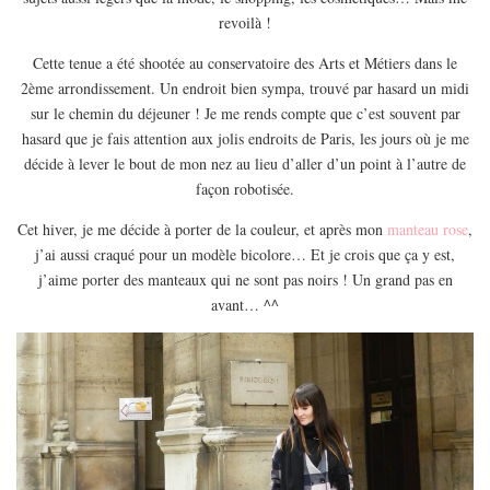
EUROPE
revoilà !
ESPAGNE
Cette tenue a été shootée au conservatoire des Arts et Métiers dans le
FRANCE
2ème arrondissement. Un endroit bien sympa, trouvé par hasard un midi
sur le chemin du déjeuner ! Je me rends compte que c’est souvent par
GRÈCE
hasard que je fais attention aux jolis endroits de Paris, les jours où je me
HONGRIE
décide à lever le bout de mon nez au lieu d’aller d’un point à l’autre de
ITALIE
façon robotisée.
PAYS BAS
Cet hiver, je me décide à porter de la couleur, et après mon
manteau rose
,
j’ai aussi craqué pour un modèle bicolore… Et je crois que ça y est,
RÉPUBLIQUE TCHÈQUE
j’aime porter des manteaux qui ne sont pas noirs ! Un grand pas en
OCÉANIE
avant… ^^
AUSTRALIE
ARTICLES PRATIQUES
YOGA
MON PROGRAMME DE YOGA EN LIGNE
AUTRES CATÉGORIES