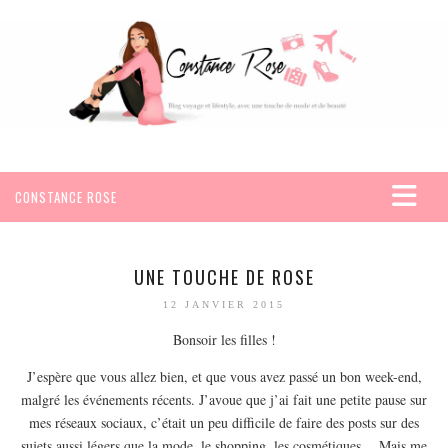
CONSTANCE ROSE
ACCUEIL
VOYAGES
UNE TOUCHE DE ROSE
AFRIQUE
12 JANVIER 2015
EGYPTE
Bonsoir les filles !
SEYCHELLES
J’espère que vous allez bien, et que vous avez passé un bon week-end,
AMÉRIQUE
malgré les événements récents. J’avoue que j’ai fait une petite pause sur
mes réseaux sociaux, c’était un peu difficile de faire des posts sur des
MEXIQUE
sujets aussi légers que la mode, le shopping, les cosmétiques… Mais me