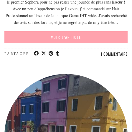
le premier Sephora pour ne pas rester une journée de plus sans lisseur !
EUROPE
Avec un peu d’appréhension je l’avoue, j’ai commandé sur Hair
ESPAGNE
Professionnel un lisseur de la marque Gama IHT wide. J’avais recherché
FRANCE
des avis sur des forums, et je ne regrette pas de m’y être fiée…
GRÈCE
VOIR L’ARTICLE
HONGRIE
ITALIE
1 COMMENTAIRE
PARTAGER:
PAYS BAS
RÉPUBLIQUE TCHÈQUE
OCÉANIE
AUSTRALIE
ARTICLES PRATIQUES
YOGA
MON PROGRAMME DE YOGA EN LIGNE
AUTRES CATÉGORIES