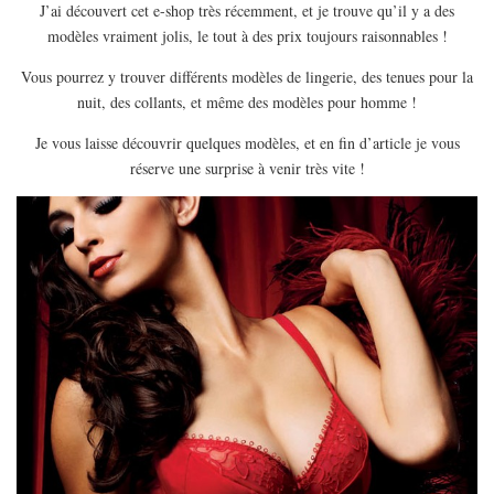
J’ai découvert cet e-shop très récemment, et je trouve qu’il y a des
EUROPE
modèles vraiment jolis, le tout à des prix toujours raisonnables !
ESPAGNE
Vous pourrez y trouver différents modèles de lingerie, des tenues pour la
FRANCE
nuit, des collants, et même des modèles pour homme !
GRÈCE
Je vous laisse découvrir quelques modèles, et en fin d’article je vous
HONGRIE
réserve une surprise à venir très vite !
ITALIE
PAYS BAS
RÉPUBLIQUE TCHÈQUE
OCÉANIE
AUSTRALIE
ARTICLES PRATIQUES
YOGA
MON PROGRAMME DE YOGA EN LIGNE
AUTRES CATÉGORIES