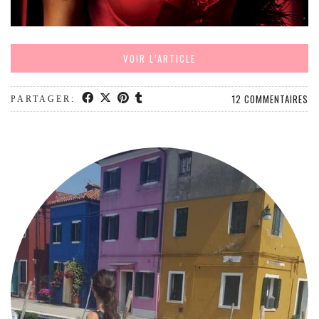
MODE
BEAUTÉ
DIVERSES BOX
VOIR L’ARTICLE
DIY
LIFESTYLE
12 COMMENTAIRES
PARTAGER:
ME CONTACTER
A PROPOS
PARUTIONS ET PARTENARIATS