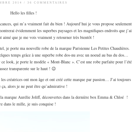
MBRE 2014
/
36 COMMENTAIRES
Hello les filles !
acances, qui m’a vraiment fait du bien ! Aujourd’hui je vous propose seulement
ontrerai évidemment les superbes paysages et les magnifiques endroits que j’ai
nt aimé que je me vois vraiment y retourner très bientôt !
tel, je porte ma nouvelle robe de la marque Parisienne Les Petites Chaudières.
quelques temps grâce à une superbe robe dos-nu avec un noeud au bas du dos…
ce look, je porte le modèle « Mont-Blanc ». C’est une robe parfaite pour l’été
assez transparente sur le haut ! 😉
 les créatrices ont mon âge et ont créé cette marque par passion… J’ai toujours
e ça, alors je ne peut être qu’admirative !
de la marque Aurélie Joliff, découvertes dans la dernière box Emma & Chloé !
e dans le mille, je suis conquise !