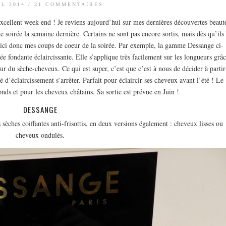
IL 2014
/
31 COMMENTAIRES
 excellent week-end ! Je reviens aujourd’hui sur mes dernières découvertes beaut
e soirée la semaine dernière. Certains ne sont pas encore sortis, mais dès qu’ils
oici donc mes coups de coeur de la soirée. Par exemple, la gamme Dessange ci-
lée fondante éclaircissante. Elle s’applique très facilement sur les longueurs grâ
eur du sèche-cheveux. Ce qui est super, c’est que c’est à nous de décider à partir
é d’éclaircissement s’arrêter. Parfait pour éclaircir ses cheveux avant l’été ! Le
nds et pour les cheveux châtains. Sa sortie est prévue en Juin !
DESSANGE
èches coiffantes anti-frisottis, en deux versions également : cheveux lisses ou
cheveux ondulés.