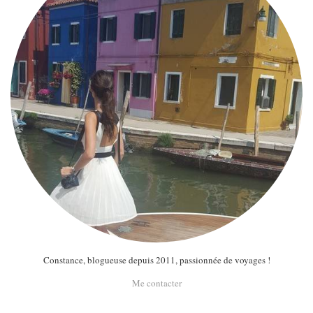
MODE
BEAUTÉ
DIVERSES BOX
DIY
LIFESTYLE
ME CONTACTER
A PROPOS
PARUTIONS ET PARTENARIATS
Constance, blogueuse depuis 2011, passionnée de voyages !
Me contacter