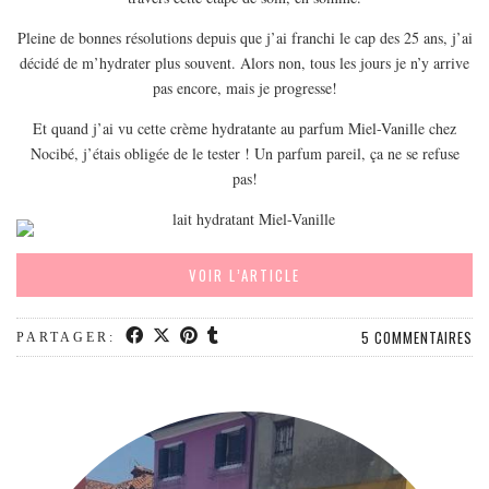
EUROPE
Pleine de bonnes résolutions depuis que j’ai franchi le cap des 25 ans, j’ai
ESPAGNE
décidé de m’hydrater plus souvent. Alors non, tous les jours je n’y arrive
FRANCE
pas encore, mais je progresse!
GRÈCE
Et quand j’ai vu cette crème hydratante au parfum Miel-Vanille chez
HONGRIE
Nocibé, j’étais obligée de le tester ! Un parfum pareil, ça ne se refuse
pas!
ITALIE
PAYS BAS
RÉPUBLIQUE TCHÈQUE
VOIR L’ARTICLE
OCÉANIE
AUSTRALIE
5 COMMENTAIRES
PARTAGER:
ARTICLES PRATIQUES
YOGA
MON PROGRAMME DE YOGA EN LIGNE
AUTRES CATÉGORIES