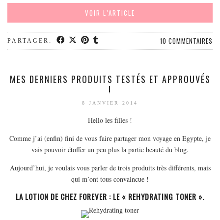
MODE
VOIR L’ARTICLE
BEAUTÉ
DIVERSES BOX
10 COMMENTAIRES
PARTAGER:
DIY
LIFESTYLE
MES DERNIERS PRODUITS TESTÉS ET APPROUVÉS
ME CONTACTER
!
A PROPOS
8 JANVIER 2014
PARUTIONS ET PARTENARIATS
Hello les filles !
Comme j’ai (enfin) fini de vous faire partager mon voyage en Egypte, je
vais pouvoir étoffer un peu plus la partie beauté du blog.
Aujourd’hui, je voulais vous parler de trois produits très différents, mais
qui m’ont tous convaincue !
LA LOTION DE CHEZ FOREVER : LE « REHYDRATING TONER ».