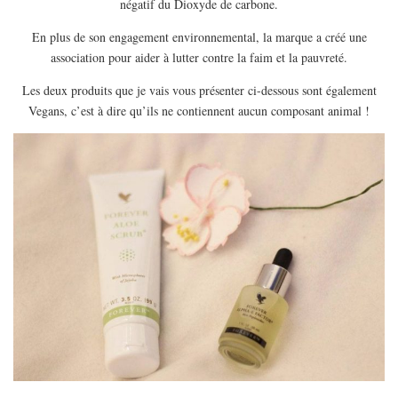
négatif du Dioxyde de carbone.
EUROPE
En plus de son engagement environnemental, la marque a créé une
ESPAGNE
association pour aider à lutter contre la faim et la pauvreté.
FRANCE
Les deux produits que je vais vous présenter ci-dessous sont également
GRÈCE
Vegans, c’est à dire qu’ils ne contiennent aucun composant animal !
HONGRIE
ITALIE
PAYS BAS
RÉPUBLIQUE TCHÈQUE
OCÉANIE
AUSTRALIE
ARTICLES PRATIQUES
YOGA
MON PROGRAMME DE YOGA EN LIGNE
AUTRES CATÉGORIES