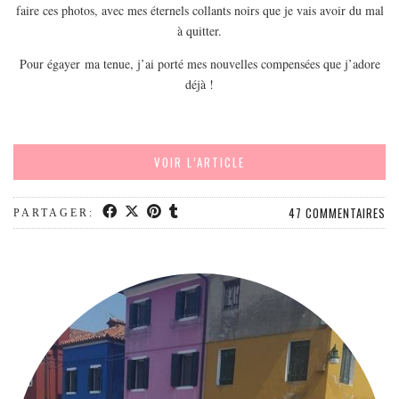
EUROPE
faire ces photos, avec mes éternels collants noirs que je vais avoir du mal
à quitter.
ESPAGNE
Pour égayer ma tenue, j’ai porté mes nouvelles compensées que j’adore
FRANCE
déjà !
GRÈCE
HONGRIE
ITALIE
VOIR L’ARTICLE
PAYS BAS
RÉPUBLIQUE TCHÈQUE
47 COMMENTAIRES
PARTAGER:
OCÉANIE
AUSTRALIE
ARTICLES PRATIQUES
YOGA
MON PROGRAMME DE YOGA EN LIGNE
AUTRES CATÉGORIES