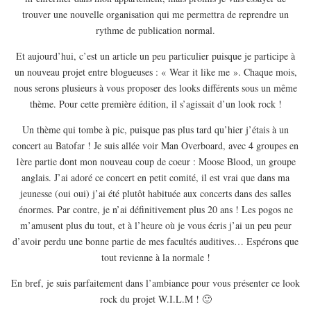
EUROPE
trouver une nouvelle organisation qui me permettra de reprendre un
ESPAGNE
rythme de publication normal.
FRANCE
Et aujourd’hui, c’est un article un peu particulier puisque je participe à
un nouveau projet entre blogueuses : « Wear it like me ». Chaque mois,
GRÈCE
nous serons plusieurs à vous proposer des looks différents sous un même
HONGRIE
thème. Pour cette première édition, il s’agissait d’un look rock !
ITALIE
Un thème qui tombe à pic, puisque pas plus tard qu’hier j’étais à un
PAYS BAS
concert au Batofar ! Je suis allée voir Man Overboard, avec 4 groupes en
1ère partie dont mon nouveau coup de coeur : Moose Blood, un groupe
RÉPUBLIQUE TCHÈQUE
anglais. J’ai adoré ce concert en petit comité, il est vrai que dans ma
OCÉANIE
jeunesse (oui oui) j’ai été plutôt habituée aux concerts dans des salles
AUSTRALIE
énormes. Par contre, je n’ai définitivement plus 20 ans ! Les pogos ne
m’amusent plus du tout, et à l’heure où je vous écris j’ai un peu peur
ARTICLES PRATIQUES
d’avoir perdu une bonne partie de mes facultés auditives… Espérons que
YOGA
tout revienne à la normale !
MON PROGRAMME DE YOGA EN LIGNE
En bref, je suis parfaitement dans l’ambiance pour vous présenter ce look
AUTRES CATÉGORIES
rock du projet W.I.L.M ! 🙂