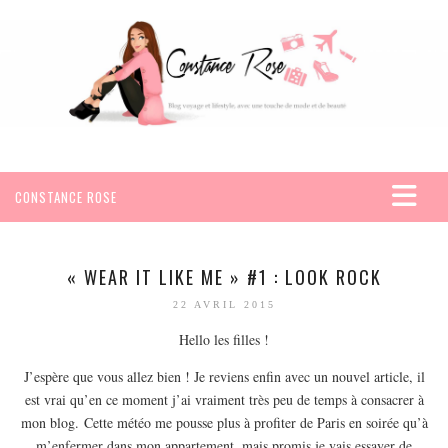
CONSTANCE ROSE
ACCUEIL
VOYAGES
« WEAR IT LIKE ME » #1 : LOOK ROCK
AFRIQUE
22 AVRIL 2015
EGYPTE
Hello les filles !
SEYCHELLES
J’espère que vous allez bien ! Je reviens enfin avec un nouvel article, il
AMÉRIQUE
est vrai qu’en ce moment j’ai vraiment très peu de temps à consacrer à
mon blog. Cette météo me pousse plus à profiter de Paris en soirée qu’à
MEXIQUE
m’enfermer dans mon appartement, mais promis je vais essayer de