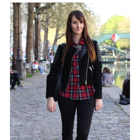
MODE
BEAUTÉ
DIVERSES BOX
DIY
LIFESTYLE
ME CONTACTER
A PROPOS
PARUTIONS ET PARTENARIATS