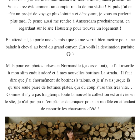
EUROPE
Vous aurez évidemment un compte-rendu de ma visite ! Et puis j’ai en
ESPAGNE
tête un projet de voyage plus lointain et dépaysant, je vous en parlerai
plus tard. Je pense aussi me rendre à Amsterdam prochainement, en
FRANCE
regardant sur le site Housetrip pour trouver un logement !
GRÈCE
En attendant, je porte une chemise que je me verrai bien mettre pour une
HONGRIE
balade à cheval au bord du grand canyon (La voilà la destination parfaite
ITALIE
😉 )
PAYS BAS
Mais pour ces photos prises en Normandie (ça casse tout), je l’ai assortie
à mon slim enduit adoré et à mes nouvelles bottines La strada. Il faut
RÉPUBLIQUE TCHÈQUE
dire que j’ai énormément de bottines à talons, et je n’avais jusque là
OCÉANIE
qu’une seule paire de bottines plates, qui du coup s’use très très vite…
AUSTRALIE
Comme il n’y a pas longtemps toute la nouvelle collection est arrivée sur
le site, je n’ai pas pu m’empêcher de craquer pour un modèle en attendant
ARTICLES PRATIQUES
de ressortir les chaussures d’été !
YOGA
MON PROGRAMME DE YOGA EN LIGNE
AUTRES CATÉGORIES