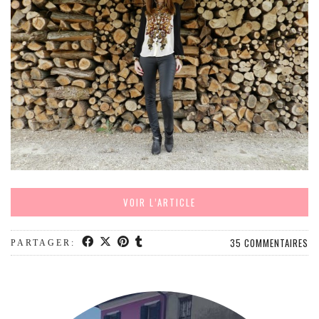
MODE
BEAUTÉ
DIVERSES BOX
DIY
LIFESTYLE
ME CONTACTER
A PROPOS
PARUTIONS ET PARTENARIATS
VOIR L’ARTICLE
35 COMMENTAIRES
PARTAGER: