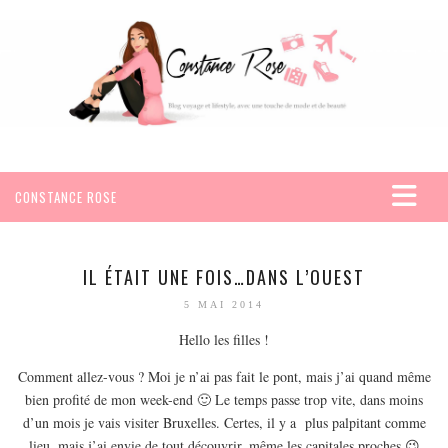
CONSTANCE ROSE
ACCUEIL
VOYAGES
IL ÉTAIT UNE FOIS…DANS L’OUEST
AFRIQUE
5 MAI 2014
EGYPTE
Hello les filles !
SEYCHELLES
Comment allez-vous ? Moi je n’ai pas fait le pont, mais j’ai quand même
AMÉRIQUE
bien profité de mon week-end 🙂 Le temps passe trop vite, dans moins
d’un mois je vais visiter Bruxelles. Certes, il y a plus palpitant comme
MEXIQUE
lieu, mais j’ai envie de tout découvrir, même les capitales proches 😉