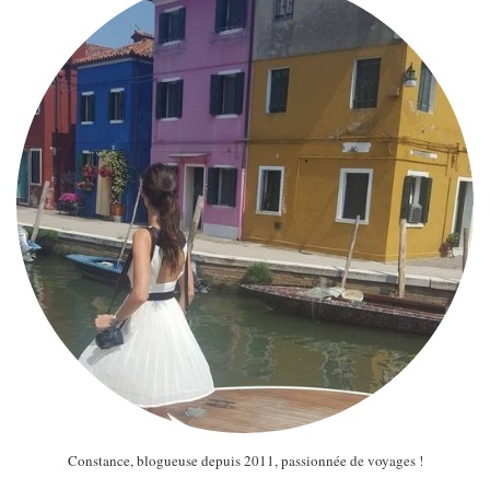
MODE
BEAUTÉ
DIVERSES BOX
DIY
LIFESTYLE
ME CONTACTER
A PROPOS
PARUTIONS ET PARTENARIATS
Constance, blogueuse depuis 2011, passionnée de voyages !