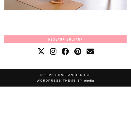
RÉSEAUX SOCIAUX
© 2026
CONSTANCE ROSE
WORDPRESS THEME BY
pipdig