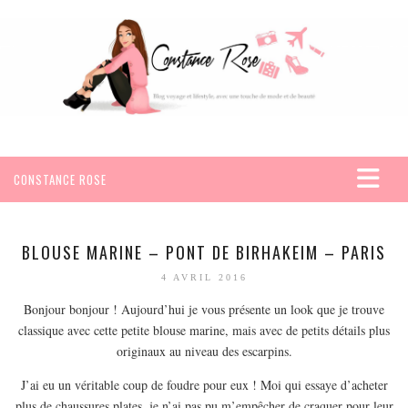
CONSTANCE ROSE
ACCUEIL
VOYAGES
BLOUSE MARINE – PONT DE BIRHAKEIM – PARIS
AFRIQUE
4 AVRIL 2016
EGYPTE
Bonjour bonjour ! Aujourd’hui je vous présente un look que je trouve
classique avec cette petite blouse marine, mais avec de petits détails plus
SEYCHELLES
originaux au niveau des escarpins.
AMÉRIQUE
J’ai eu un véritable coup de foudre pour eux ! Moi qui essaye d’acheter
MEXIQUE
plus de chaussures plates, je n’ai pas pu m’empêcher de craquer pour leur