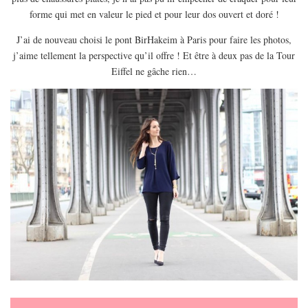
EUROPE
forme qui met en valeur le pied et pour leur dos ouvert et doré !
ESPAGNE
J’ai de nouveau choisi le pont BirHakeim à Paris pour faire les photos,
FRANCE
j’aime tellement la perspective qu’il offre ! Et être à deux pas de la Tour
Eiffel ne gâche rien…
GRÈCE
HONGRIE
ITALIE
PAYS BAS
RÉPUBLIQUE TCHÈQUE
OCÉANIE
AUSTRALIE
ARTICLES PRATIQUES
YOGA
MON PROGRAMME DE YOGA EN LIGNE
AUTRES CATÉGORIES