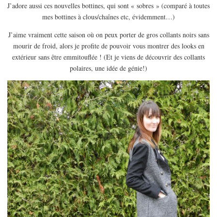
EUROPE
J’adore aussi ces nouvelles bottines, qui sont « sobres » (comparé à toutes
mes bottines à clous/chaînes etc, évidemment…)
ESPAGNE
J’aime vraiment cette saison où on peux porter de gros collants noirs sans
FRANCE
mourir de froid, alors je profite de pouvoir vous montrer des looks en
GRÈCE
extérieur sans être emmitouflée ! (Et je viens de découvrir des collants
HONGRIE
polaires, une idée de génie!)
ITALIE
PAYS BAS
RÉPUBLIQUE TCHÈQUE
OCÉANIE
AUSTRALIE
ARTICLES PRATIQUES
YOGA
MON PROGRAMME DE YOGA EN LIGNE
AUTRES CATÉGORIES