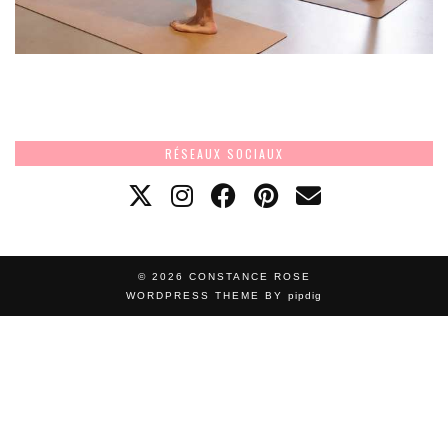
RÉSEAUX SOCIAUX
© 2026
CONSTANCE ROSE
WORDPRESS THEME BY
pipdig