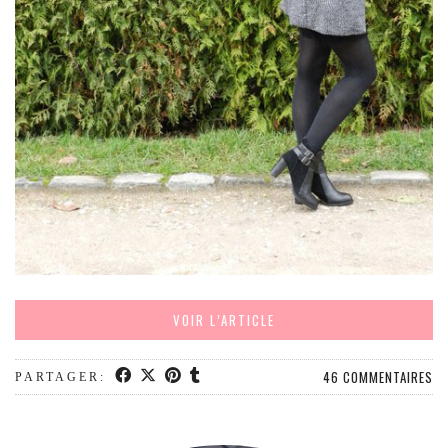
MODE
BEAUTÉ
DIVERSES BOX
DIY
LIFESTYLE
ME CONTACTER
A PROPOS
PARUTIONS ET PARTENARIATS
VOIR L’ARTICLE
46 COMMENTAIRES
PARTAGER: