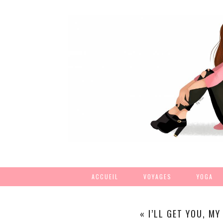
ACCUEIL
VOYAGES
YOGA
« I’LL GET YOU, M