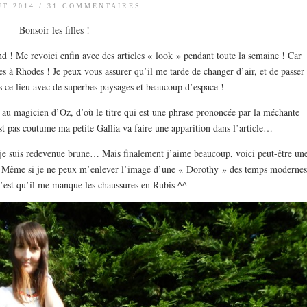
ÛT 2014
/
31 COMMENTAIRES
Bonsoir les filles !
d ! Me revoici enfin avec des articles « look » pendant toute la semaine ! Car
es à Rhodes ! Je peux vous assurer qu’il me tarde de changer d’air, et de passer
s ce lieu avec de superbes paysages et beaucoup d’espace !
 au magicien d’Oz, d’où le titre qui est une phrase prononcée par la méchante
est pas coutume ma petite Gallia va faire une apparition dans l’article…
 je suis redevenue brune… Mais finalement j’aime beaucoup, voici peut-être un
 Même si je ne peux m’enlever l’image d’une « Dorothy » des temps modernes
n’est qu’il me manque les chaussures en Rubis ^^