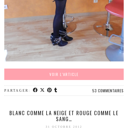
MODE
BEAUTÉ
DIVERSES BOX
DIY
LIFESTYLE
ME CONTACTER
A PROPOS
PARUTIONS ET PARTENARIATS
VOIR L’ARTICLE
53 COMMENTAIRES
PARTAGER:
BLANC COMME LA NEIGE ET ROUGE COMME LE
SANG…
31 OCTOBRE 2012