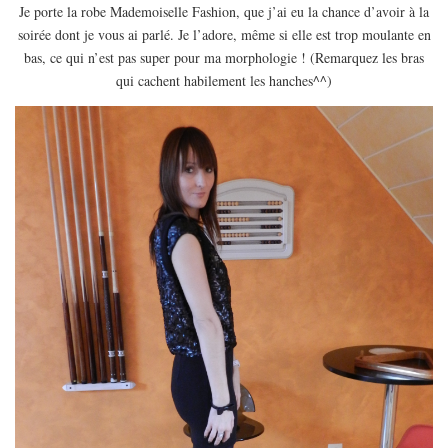
EUROPE
Je porte la robe Mademoiselle Fashion, que j’ai eu la chance d’avoir à la
soirée dont je vous ai parlé. Je l’adore, même si elle est trop moulante en
ESPAGNE
bas, ce qui n’est pas super pour ma morphologie ! (Remarquez les bras
FRANCE
qui cachent habilement les hanches^^)
GRÈCE
HONGRIE
ITALIE
PAYS BAS
RÉPUBLIQUE TCHÈQUE
OCÉANIE
AUSTRALIE
ARTICLES PRATIQUES
YOGA
MON PROGRAMME DE YOGA EN LIGNE
AUTRES CATÉGORIES