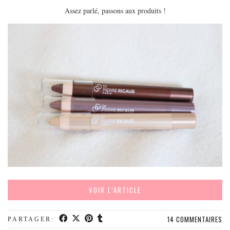
EUROPE
Assez parlé, passons aux produits !
ESPAGNE
FRANCE
GRÈCE
HONGRIE
ITALIE
PAYS BAS
RÉPUBLIQUE TCHÈQUE
OCÉANIE
AUSTRALIE
ARTICLES PRATIQUES
YOGA
VOIR L’ARTICLE
MON PROGRAMME DE YOGA EN LIGNE
AUTRES CATÉGORIES
14 COMMENTAIRES
PARTAGER: