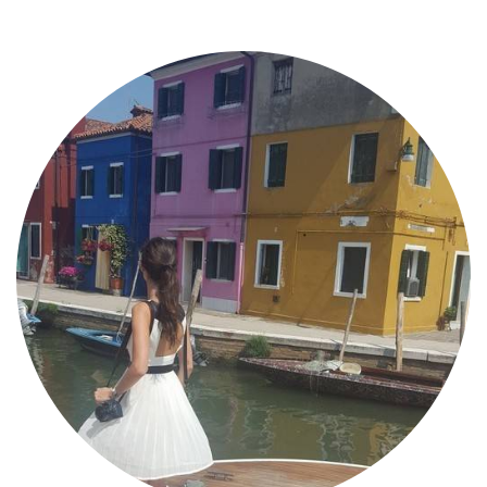
MODE
BEAUTÉ
DIVERSES BOX
DIY
LIFESTYLE
ME CONTACTER
A PROPOS
PARUTIONS ET PARTENARIATS