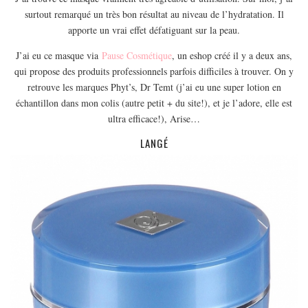
EUROPE
surtout remarqué un très bon résultat au niveau de l’hydratation. Il
ESPAGNE
apporte un vrai effet défatiguant sur la peau.
FRANCE
J’ai eu ce masque via
Pause Cosmétique
, un eshop créé il y a deux ans,
qui propose des produits professionnels parfois difficiles à trouver. On y
GRÈCE
retrouve les marques Phyt’s, Dr Temt (j’ai eu une super lotion en
HONGRIE
échantillon dans mon colis (autre petit + du site!), et je l’adore, elle est
ITALIE
ultra efficace!), Arise…
PAYS BAS
LANGÉ
RÉPUBLIQUE TCHÈQUE
OCÉANIE
AUSTRALIE
ARTICLES PRATIQUES
YOGA
MON PROGRAMME DE YOGA EN LIGNE
AUTRES CATÉGORIES