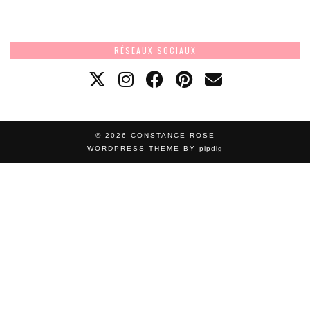
RÉSEAUX SOCIAUX
© 2026
CONSTANCE ROSE
WORDPRESS THEME BY
pipdig