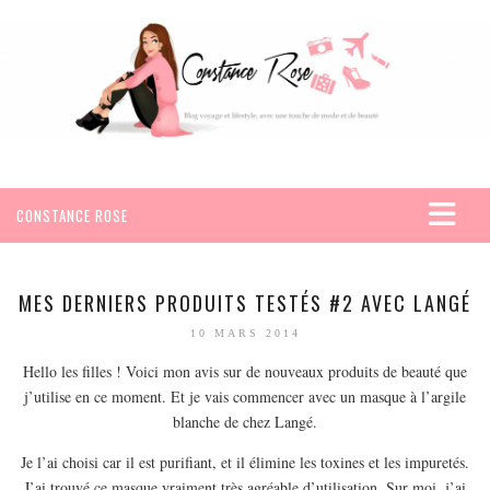
CONSTANCE ROSE
ACCUEIL
VOYAGES
MES DERNIERS PRODUITS TESTÉS #2 AVEC LANGÉ
AFRIQUE
10 MARS 2014
EGYPTE
Hello les filles ! Voici mon avis sur de nouveaux produits de beauté que
j’utilise en ce moment. Et je vais commencer avec un masque à l’argile
SEYCHELLES
blanche de chez Langé.
AMÉRIQUE
Je l’ai choisi car il est purifiant, et il élimine les toxines et les impuretés.
MEXIQUE
J’ai trouvé ce masque vraiment très agréable d’utilisation. Sur moi, j’ai