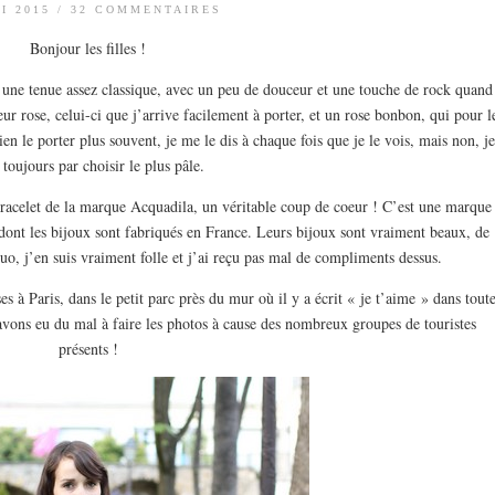
I 2015
/
32 COMMENTAIRES
Bonjour les filles !
une tenue assez classique, avec un peu de douceur et une touche de rock quand
r rose, celui-ci que j’arrive facilement à porter, et un rose bonbon, qui pour l
 le porter plus souvent, je me le dis à chaque fois que je le vois, mais non, j
s toujours par choisir le plus pâle.
racelet de la marque Acquadila, un véritable coup de coeur ! C’est une marque
 dont les bijoux sont fabriqués en France. Leurs bijoux sont vraiment beaux, de
 duo, j’en suis vraiment folle et j’ai reçu pas mal de compliments dessus.
es à Paris, dans le petit parc près du mur où il y a écrit « je t’aime » dans tout
avons eu du mal à faire les photos à cause des nombreux groupes de touristes
présents !